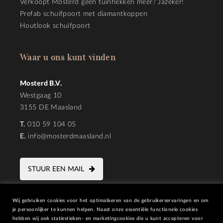
Verkoopt Mosterd geen tuinhekken meer? Jazeker!
Prefab schuifpoort met diamantkoppen
Houtlook schuifpoort
Waar u ons kunt vinden
Mosterd B.V.
Westgaag 10
3155 DE Maasland
T.
010 59 104 05
E.
info@mosterdmaasland.nl
STUUR EEN MAIL
Wij gebruiken cookies voor het optimaliseren van de gebruikerservaringen en om
je persoonlijker te kunnen helpen. Naast onze essentiële functionele cookies
hebben wij ook statiestieken- en marketingcookies die u kunt accepteren voor