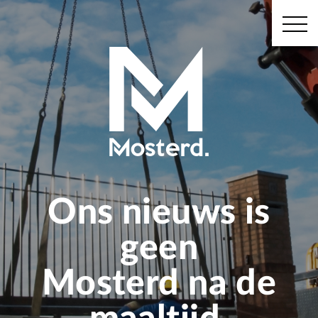
Ons nieuws is
geen
Mosterd na de