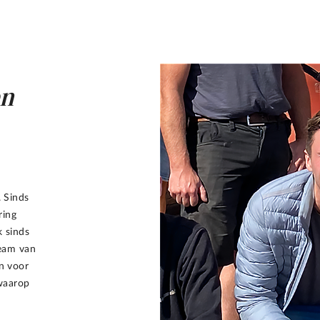
en
. Sinds
ring
k sinds
eam van
in voor
 waarop