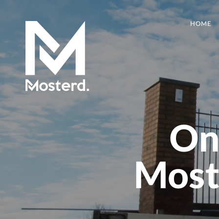
HOME
On
Moste