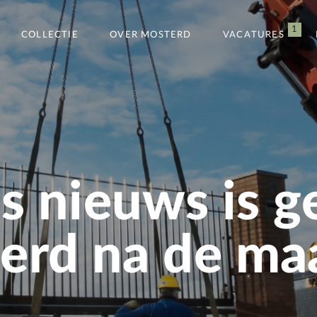
1
COLLECTIE
OVER MOSTERD
VACATURES
s nieuws is g
rd na de maa