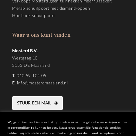
Verkoopt Mosterd geen tuinhekken meer? Jazeker!
Prefab schuifpoort met diamantkoppen
Houtlook schuifpoort
Waar u ons kunt vinden
Mosterd B.V.
Westgaag 10
3155 DE Maasland
T.
010 59 104 05
E.
info@mosterdmaasland.nl
STUUR EEN MAIL
Wij gebruiken cookies voor het optimaliseren van de gebruikerservaringen en om
je persoonlijker te kunnen helpen. Naast onze essentiële functionele cookies
hebben wij ook statiestieken- en marketingcookies die u kunt accepteren voor