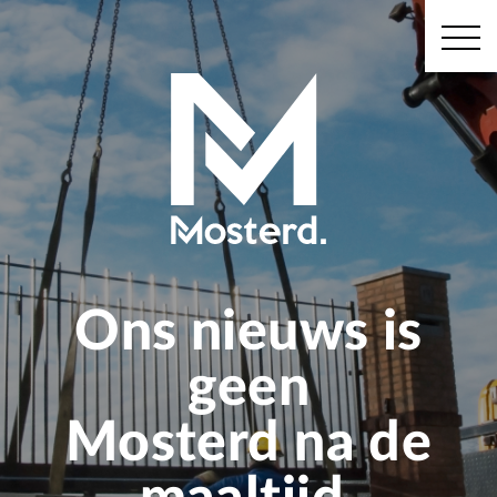
Ons nieuws is
geen
Mosterd na de