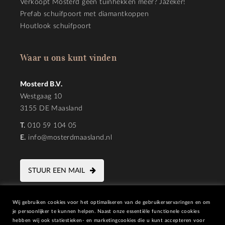
Verkoopt Mosterd geen tuinhekken meer? Jazeker!
Prefab schuifpoort met diamantkoppen
Houtlook schuifpoort
Waar u ons kunt vinden
Mosterd B.V.
Westgaag 10
3155 DE Maasland
T.
010 59 104 05
E.
info@mosterdmaasland.nl
STUUR EEN MAIL
Wij gebruiken cookies voor het optimaliseren van de gebruikerservaringen en om
je persoonlijker te kunnen helpen. Naast onze essentiële functionele cookies
hebben wij ook statiestieken- en marketingcookies die u kunt accepteren voor