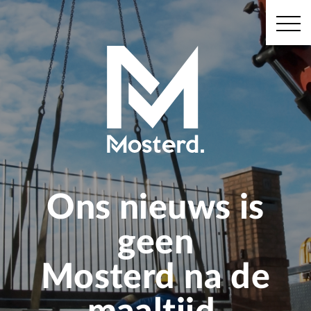
Ons nieuws is
geen
Mosterd na de