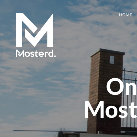
HOME
On
Moste