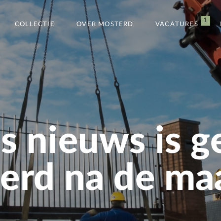
1
COLLECTIE
OVER MOSTERD
VACATURES
s nieuws is g
rd na de maa