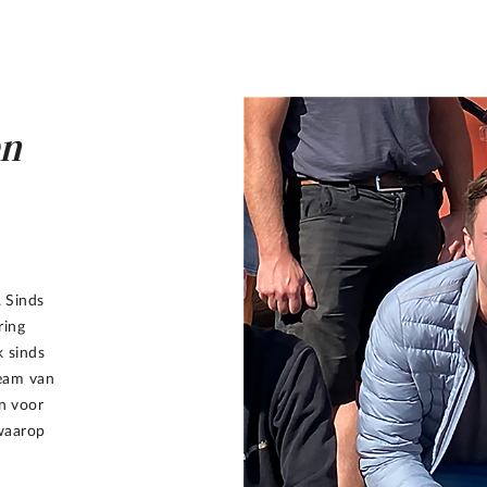
en
. Sinds
ring
k sinds
eam van
in voor
 waarop