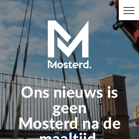
Ons nieuws is
geen
Mosterd na de