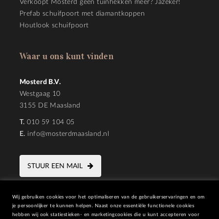
Verkoopt Mosterd geen tuinhekken meer? Jazeker!
Prefab schuifpoort met diamantkoppen
Houtlook schuifpoort
Waar u ons kunt vinden
Mosterd B.V.
Westgaag 10
3155 DE Maasland
T.
010 59 104 05
E.
info@mosterdmaasland.nl
STUUR EEN MAIL
Wij gebruiken cookies voor het optimaliseren van de gebruikerservaringen en om
je persoonlijker te kunnen helpen. Naast onze essentiële functionele cookies
hebben wij ook statiestieken- en marketingcookies die u kunt accepteren voor