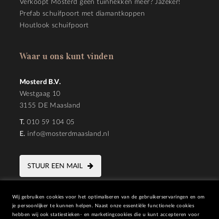
Verkoopt Mosterd geen tuinhekken meer? Jazeker!
Prefab schuifpoort met diamantkoppen
Houtlook schuifpoort
Waar u ons kunt vinden
Mosterd B.V.
Westgaag 10
3155 DE Maasland
T.
010 59 104 05
E.
info@mosterdmaasland.nl
STUUR EEN MAIL
Wij gebruiken cookies voor het optimaliseren van de gebruikerservaringen en om
je persoonlijker te kunnen helpen. Naast onze essentiële functionele cookies
hebben wij ook statiestieken- en marketingcookies die u kunt accepteren voor