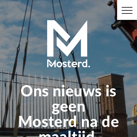
Ons nieuws is
geen
Mosterd na de