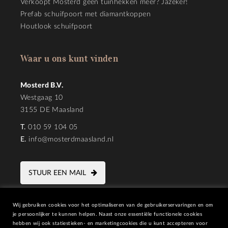
Verkoopt Mosterd geen tuinhekken meer? Jazeker!
Prefab schuifpoort met diamantkoppen
Houtlook schuifpoort
Waar u ons kunt vinden
Mosterd B.V.
Westgaag 10
3155 DE Maasland
T.
010 59 104 05
E.
info@mosterdmaasland.nl
STUUR EEN MAIL
Wij gebruiken cookies voor het optimaliseren van de gebruikerservaringen en om
je persoonlijker te kunnen helpen. Naast onze essentiële functionele cookies
hebben wij ook statiestieken- en marketingcookies die u kunt accepteren voor