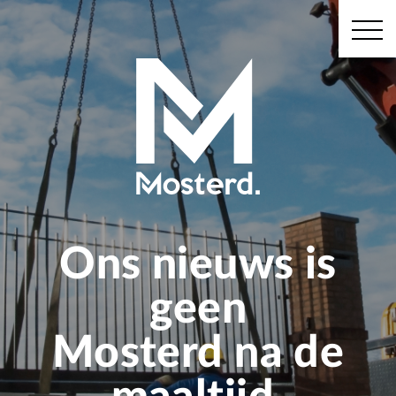
Ons nieuws is
geen
Mosterd na de