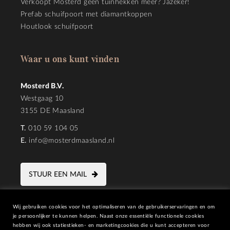
Verkoopt Mosterd geen tuinhekken meer? Jazeker!
Prefab schuifpoort met diamantkoppen
Houtlook schuifpoort
Waar u ons kunt vinden
Mosterd B.V.
Westgaag 10
3155 DE Maasland
T.
010 59 104 05
E.
info@mosterdmaasland.nl
STUUR EEN MAIL
Wij gebruiken cookies voor het optimaliseren van de gebruikerservaringen en om
je persoonlijker te kunnen helpen. Naast onze essentiële functionele cookies
hebben wij ook statiestieken- en marketingcookies die u kunt accepteren voor