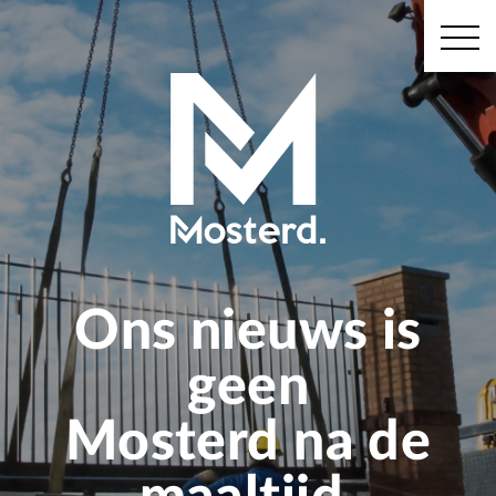
Ons nieuws is
geen
Mosterd na de