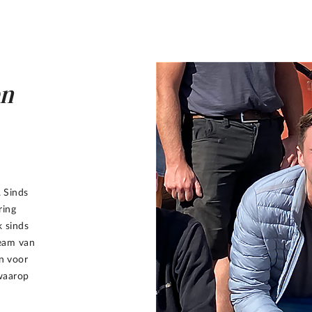
en
. Sinds
ring
k sinds
eam van
in voor
 waarop