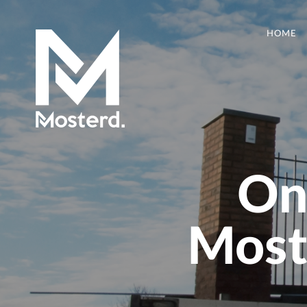
HOME
On
Moste