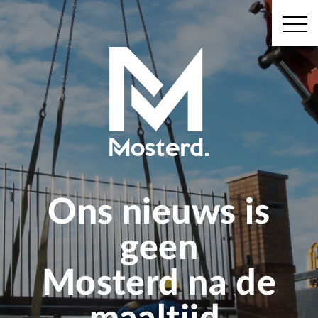
Ons nieuws is
geen
Mosterd na de