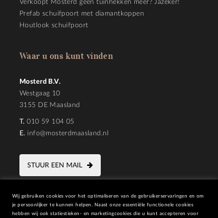
Verkoopt Mosterd geen tuinhekken meer? Jazeker!
Prefab schuifpoort met diamantkoppen
Houtlook schuifpoort
Waar u ons kunt vinden
Mosterd B.V.
Westgaag 10
3155 DE Maasland
T.
010 59 104 05
E.
info@mosterdmaasland.nl
STUUR EEN MAIL
Wij gebruiken cookies voor het optimaliseren van de gebruikerservaringen en om
je persoonlijker te kunnen helpen. Naast onze essentiële functionele cookies
hebben wij ook statiestieken- en marketingcookies die u kunt accepteren voor