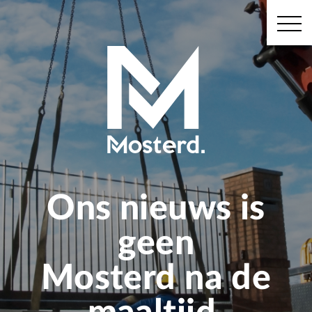
Ons nieuws is
geen
Mosterd na de