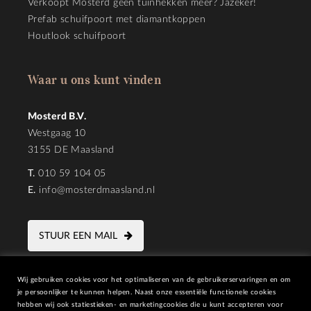
Verkoopt Mosterd geen tuinhekken meer? Jazeker!
Prefab schuifpoort met diamantkoppen
Houtlook schuifpoort
Waar u ons kunt vinden
Mosterd B.V.
Westgaag 10
3155 DE Maasland
T.
010 59 104 05
E.
info@mosterdmaasland.nl
STUUR EEN MAIL
Wij gebruiken cookies voor het optimaliseren van de gebruikerservaringen en om
je persoonlijker te kunnen helpen. Naast onze essentiële functionele cookies
hebben wij ook statiestieken- en marketingcookies die u kunt accepteren voor