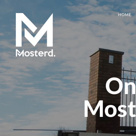
HOME
On
Moste