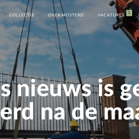
1
COLLECTIE
OVER MOSTERD
VACATURES
s nieuws is g
rd na de maa