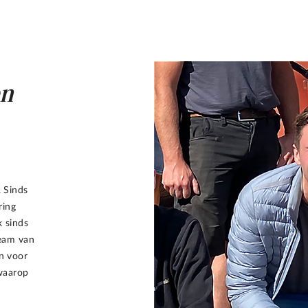
en
. Sinds
ring
k sinds
eam van
in voor
 waarop