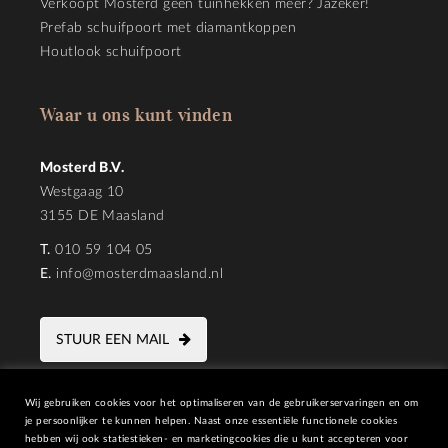
Verkoopt Mosterd geen tuinhekken meer? Jazeker!
Prefab schuifpoort met diamantkoppen
Houtlook schuifpoort
Waar u ons kunt vinden
Mosterd B.V.
Westgaag 10
3155 DE Maasland
T.
010 59 104 05
E.
info@mosterdmaasland.nl
STUUR EEN MAIL
Wij gebruiken cookies voor het optimaliseren van de gebruikerservaringen en om
je persoonlijker te kunnen helpen. Naast onze essentiële functionele cookies
hebben wij ook statiestieken- en marketingcookies die u kunt accepteren voor