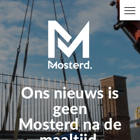
Ons nieuws is
geen
Mosterd na de