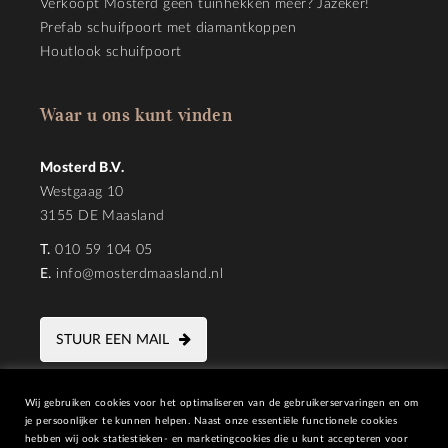
Verkoopt Mosterd geen tuinhekken meer? Jazeker!
Prefab schuifpoort met diamantkoppen
Houtlook schuifpoort
Waar u ons kunt vinden
Mosterd B.V.
Westgaag 10
3155 DE Maasland
T.
010 59 104 05
E.
info@mosterdmaasland.nl
STUUR EEN MAIL
Wij gebruiken cookies voor het optimaliseren van de gebruikerservaringen en om
je persoonlijker te kunnen helpen. Naast onze essentiële functionele cookies
hebben wij ook statiestieken- en marketingcookies die u kunt accepteren voor