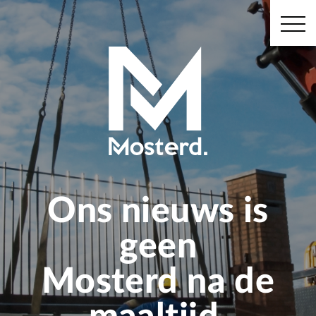
Ons nieuws is
geen
Mosterd na de