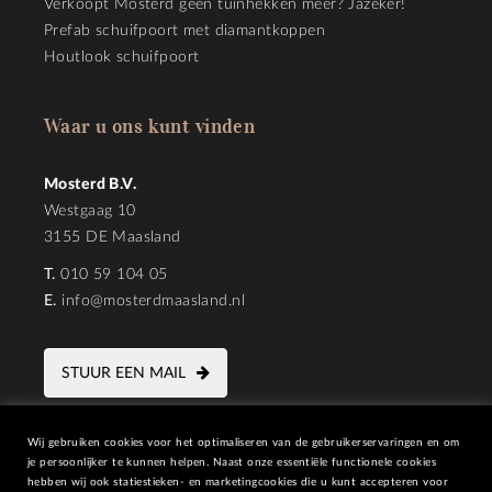
Verkoopt Mosterd geen tuinhekken meer? Jazeker!
Prefab schuifpoort met diamantkoppen
Houtlook schuifpoort
Waar u ons kunt vinden
Mosterd B.V.
Westgaag 10
3155 DE Maasland
T.
010 59 104 05
E.
info@mosterdmaasland.nl
STUUR EEN MAIL
Wij gebruiken cookies voor het optimaliseren van de gebruikerservaringen en om
je persoonlijker te kunnen helpen. Naast onze essentiële functionele cookies
hebben wij ook statiestieken- en marketingcookies die u kunt accepteren voor