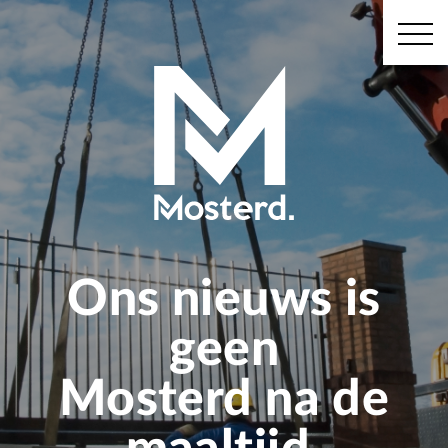
Ons nieuws is
geen
Mosterd na de