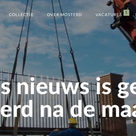
1
COLLECTIE
OVER MOSTERD
VACATURES
s nieuws is g
rd na de maa