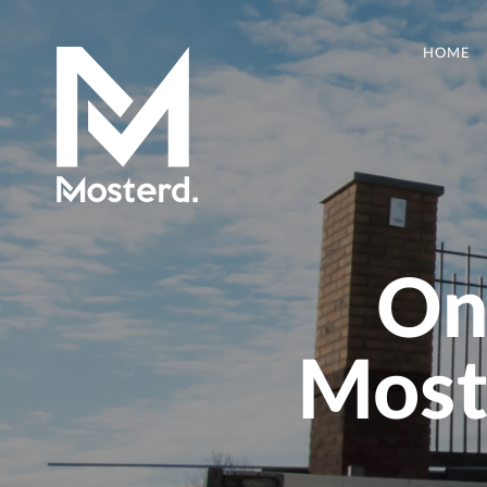
HOME
On
Moste