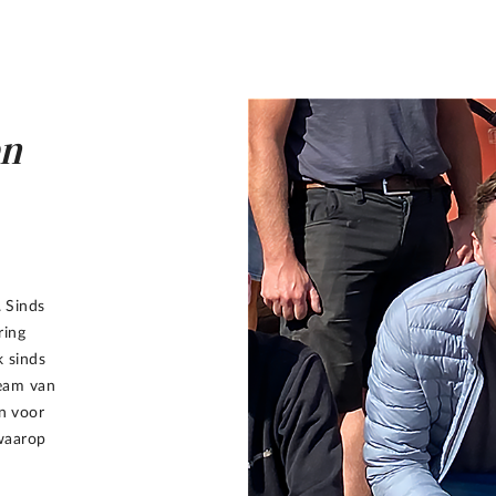
en
. Sinds
ring
k sinds
eam van
in voor
 waarop