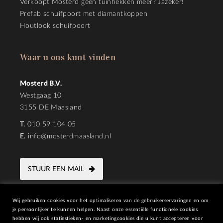
Verkoopt Mosterd geen tuinhekken meer? Jazeker!
Prefab schuifpoort met diamantkoppen
Houtlook schuifpoort
Waar u ons kunt vinden
Mosterd B.V.
Westgaag 10
3155 DE Maasland
T.
010 59 104 05
E.
info@mosterdmaasland.nl
STUUR EEN MAIL
Wij gebruiken cookies voor het optimaliseren van de gebruikerservaringen en om
je persoonlijker te kunnen helpen. Naast onze essentiële functionele cookies
hebben wij ook statiestieken- en marketingcookies die u kunt accepteren voor