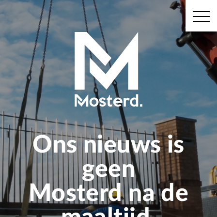
Ons nieuws is
geen
Mosterd na de