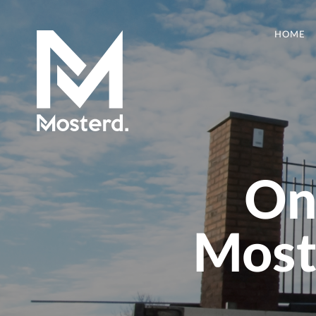
HOME
On
Moste