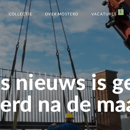
1
COLLECTIE
OVER MOSTERD
VACATURES
s nieuws is g
rd na de maa