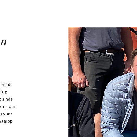
en
. Sinds
ring
k sinds
eam van
in voor
 waarop