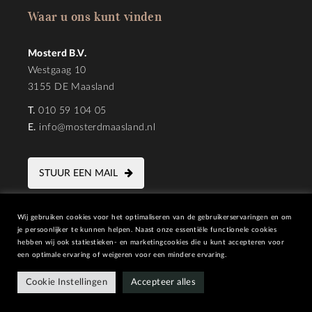
Waar u ons kunt vinden
Mosterd B.V.
Westgaag 10
3155 DE Maasland
T.
010 59 104 05
E.
info@mosterdmaasland.nl
STUUR EEN MAIL
Wij gebruiken cookies voor het optimaliseren van de gebruikerservaringen en om
je persoonlijker te kunnen helpen. Naast onze essentiële functionele cookies
hebben wij ook statiestieken- en marketingcookies die u kunt accepteren voor
een optimale ervaring of weigeren voor een mindere ervaring.
SITEMAP
PRIVACY STATEMENT
DESIGN |
PIXELS&KRUIMELS
Cookie Instellingen
Accepteer alles
CODE |
INSPIRATION CONCEPTS B.V.
COPYRIGHT © 2026