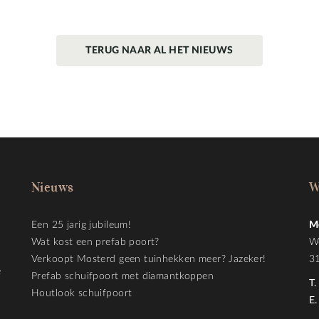
TERUG NAAR AL HET NIEUWS
Nieuws
W
Een 25 jarig jubileum!
M
Wat kost een prefab poort?
W
Verkoopt Mosterd geen tuinhekken meer? Jazeker!
3
e
Prefab schuifpoort met diamantkoppen
T.
Houtlook schuifpoort
E.