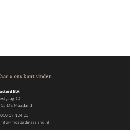
aar u ons kunt vinden
osterd B.V.
estgaag 10
155 DE Maasland
010 59 104 05
info@mosterdmaasland.nl