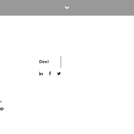
Deel
r
op