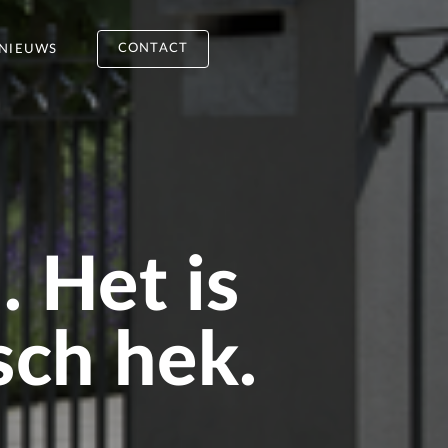
CONTACT
NIEUWS
. Het is
sch hek.