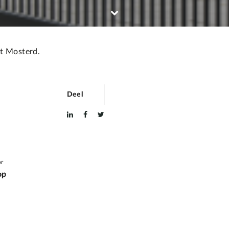
et Mosterd.
Deel
r
op