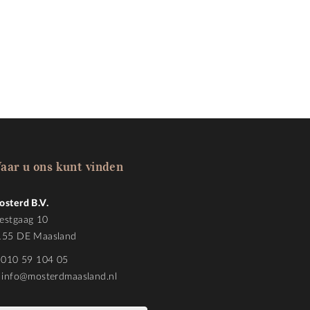
aar u ons kunt vinden
osterd B.V.
estgaag 10
155 DE Maasland
010 59 104 05
info@mosterdmaasland.nl