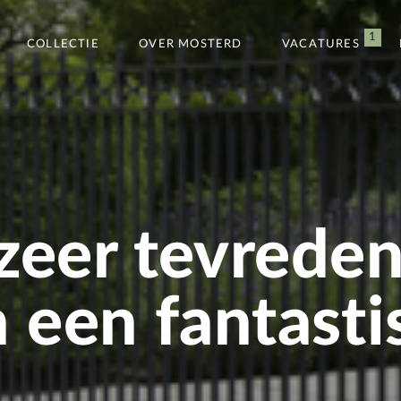
1
COLLECTIE
OVER MOSTERD
VACATURES
zeer tevreden
een fantasti