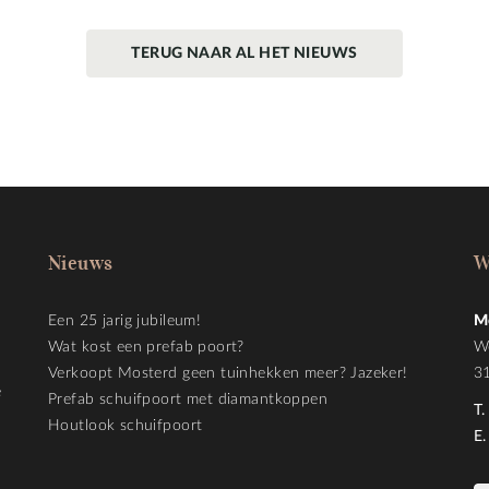
TERUG NAAR AL HET NIEUWS
Nieuws
W
Een 25 jarig jubileum!
M
Wat kost een prefab poort?
W
Verkoopt Mosterd geen tuinhekken meer? Jazeker!
3
e
Prefab schuifpoort met diamantkoppen
T.
Houtlook schuifpoort
E.