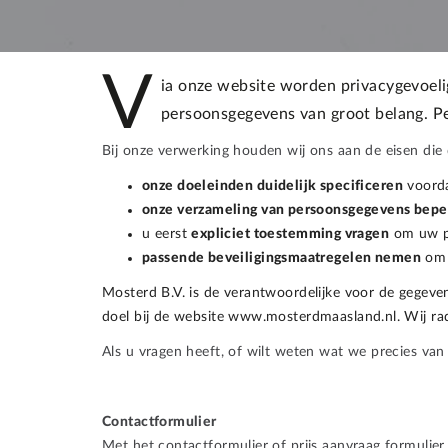
V
ia onze website worden privacygevoel
persoonsgegevens van groot belang. Pe
Bij onze verwerking houden wij ons aan de eisen die 
onze doeleinden duidelijk specificeren
voorda
onze verzameling van persoonsgegevens bep
u eerst
expliciet toestemming vragen
om uw pe
passende beveiligingsmaatregelen nemen
om 
Mosterd B.V. is de verantwoordelijke voor de gegeve
doel bij de website www.mosterdmaasland.nl. Wij rad
Als u vragen heeft, of wilt weten wat we precies va
Contactformulier
Met het contactformulier of prijs aanvraag formulier