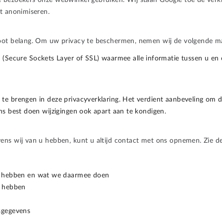
 bezoekers onze webwinkel gebruiken. Wij staan Google toe de verkr
et anonimiseren.
root belang. Om uw privacy te beschermen, nemen wij de volgende m
n (Secure Sockets Layer of SSL) waarmee alle informatie tussen u 
te brengen in deze privacyverklaring. Het verdient aanbeveling om de
ns best doen wijzigingen ook apart aan te kondigen.
ens wij van u hebben, kunt u altijd contact met ons opnemen. Zie d
we hebben en wat we daarmee doen
e hebben
sgegevens