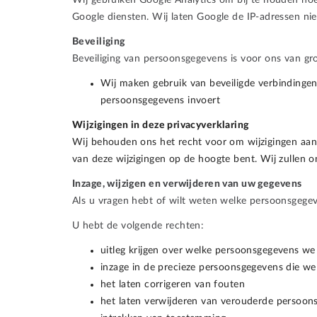
Wij gebruiken Google Analytics om bij te houden hoe
Google diensten. Wij laten Google de IP-adressen ni
Beveiliging
Beveiliging van persoonsgegevens is voor ons van g
Wij maken gebruik van beveiligde verbindinge
persoonsgegevens invoert
Wijzigingen in deze privacyverklaring
Wij behouden ons het recht voor om wijzigingen aan 
van deze wijzigingen op de hoogte bent. Wij zullen o
Inzage, wijzigen en verwijderen van uw gegevens
Als u vragen hebt of wilt weten welke persoonsgegev
U hebt de volgende rechten:
uitleg krijgen over welke persoonsgegevens 
inzage in de precieze persoonsgegevens die w
het laten corrigeren van fouten
het laten verwijderen van verouderde persoon