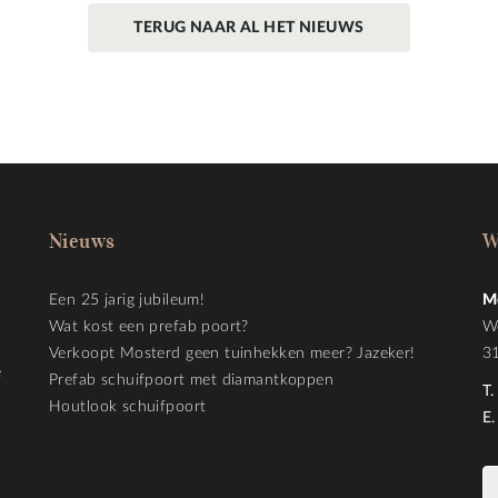
TERUG NAAR AL HET NIEUWS
Nieuws
W
Een 25 jarig jubileum!
M
Wat kost een prefab poort?
W
Verkoopt Mosterd geen tuinhekken meer? Jazeker!
3
e
Prefab schuifpoort met diamantkoppen
T.
Houtlook schuifpoort
E.