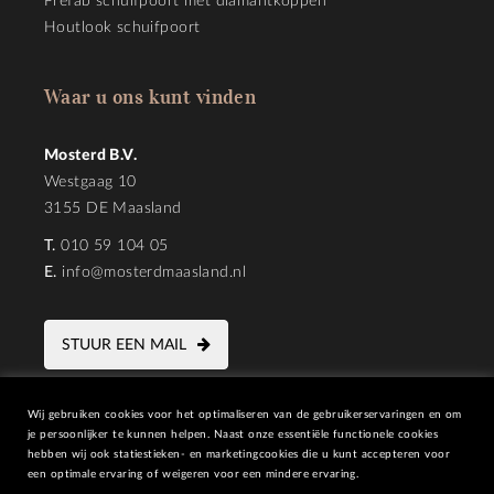
Prefab schuifpoort met diamantkoppen
Houtlook schuifpoort
Waar u ons kunt vinden
Mosterd B.V.
Westgaag 10
3155 DE Maasland
T.
010 59 104 05
E.
info@mosterdmaasland.nl
STUUR EEN MAIL
Wij gebruiken cookies voor het optimaliseren van de gebruikerservaringen en om
je persoonlijker te kunnen helpen. Naast onze essentiële functionele cookies
hebben wij ook statiestieken- en marketingcookies die u kunt accepteren voor
een optimale ervaring of weigeren voor een mindere ervaring.
SITEMAP
PRIVACY STATEMENT
DESIGN |
PIXELS&KRUIMELS