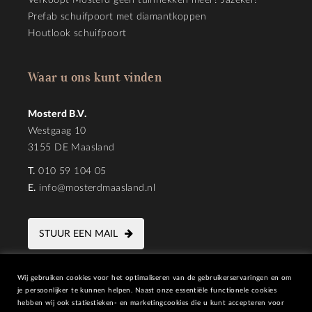
Verkoopt Mosterd geen tuinhekken meer? Jazeker!
Prefab schuifpoort met diamantkoppen
Houtlook schuifpoort
Waar u ons kunt vinden
Mosterd B.V.
Westgaag 10
3155 DE Maasland
T.
010 59 104 05
E.
info@mosterdmaasland.nl
STUUR EEN MAIL
Wij gebruiken cookies voor het optimaliseren van de gebruikerservaringen en om
je persoonlijker te kunnen helpen. Naast onze essentiële functionele cookies
hebben wij ook statiestieken- en marketingcookies die u kunt accepteren voor