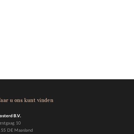
aar u ons kunt vinden
osterd B.V.
estgaag 10
155 DE Maasland