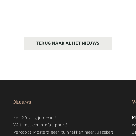
TERUG NAAR AL HET NIEUWS
Nieuws
W
Een 25 jarig jubileum!
M
Wat kost een prefab poort?
W
Verkoopt Mosterd geen tuinhekken meer? Jazeker!
3